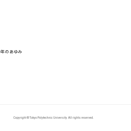
00年のあゆみ
Copyright © Tokyo Polytechnic University. All rights reserved.